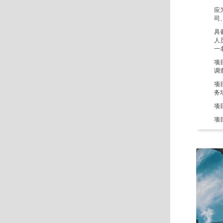
应
司
具
人
一
项
调
项
务
项
项