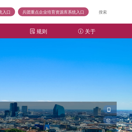
统入口
兵团重点企业培育资源库系统入口
搜索
规则
关于
0991-
3631703
wangjingyi@c