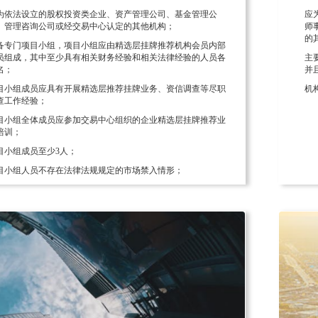
为依法设立的股权投资类企业、资产管理公司、基金管理公
应
、管理咨询公司或经交易中心认定的其他机构；
师
的
备专门项目小组，项目小组应由精选层挂牌推荐机构会员内部
员组成，其中至少具有相关财务经验和相关法律经验的人员各
主
名；
并
目小组成员应具有开展精选层推荐挂牌业务、资信调查等尽职
机
查工作经验；
目小组全体成员应参加交易中心组织的企业精选层挂牌推荐业
培训；
目小组成员至少3人；
目小组人员不存在法律法规规定的市场禁入情形；