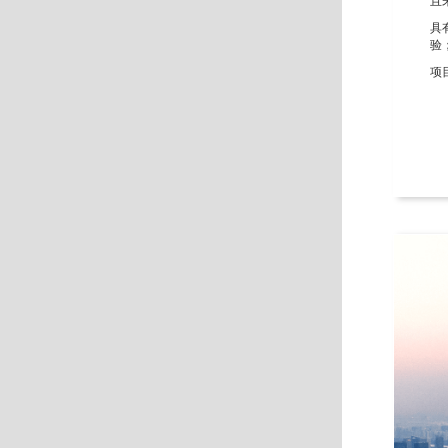
且
具
验
项