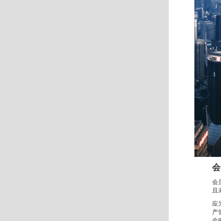
会
会
且
应
产
金