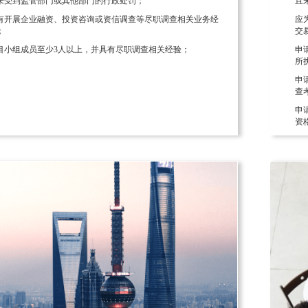
未受到监管部门或其他部门的行政处罚；
且
有开展企业融资、投资咨询或资信调查等尽职调查相关业务经
应
；
交
目小组成员至少3人以上，并具有尽职调查相关经验；
申
所
申
查
申
资