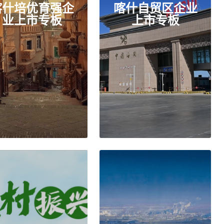
企
喀什自贸区企业
上市专板