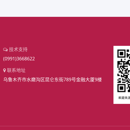
沟区昆仑东街789号金融大厦9楼
AI助手
关注
TOP