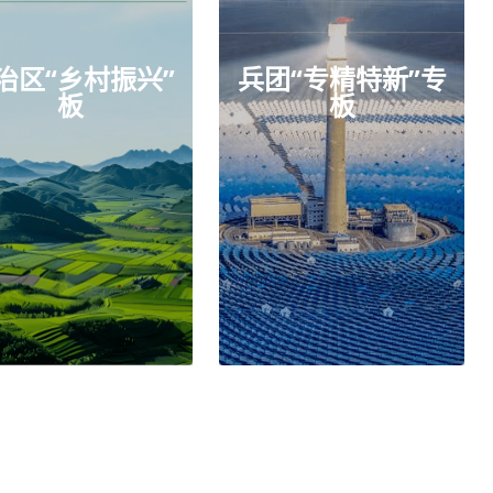
兴”
兵团“专精特新”专
板