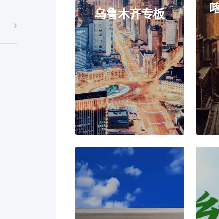
喀什培优育强
乌鲁木齐专板
业上市专板